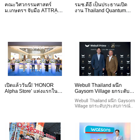
คณะวิศวกรรมศาสตร์
รมช.ดีอี เป็นประธานเปิด
ม.เกษตรฯ จับมือ ATTRA
งาน Thailand Quantum
และ MERCURY ขับเคลื่อน
Readiness Workshop
ระบบนิเวศนวัตกรรม พัฒนา
กำลังคนและเทคโนโลยีสู่
อุตสาหกรรมแห่งอนาคต
เปิดแล้ววันนี้! ‘HONOR
Webull Thailand ผนึก
Alpha Store’ แห่งแรกใน
Gaysorn Village ยกระดับ
ตลาดต่างประเทศ ณ
ประสบการณ์ Webull Prime
Webull Thailand ผนึก Gaysorn
เดอะมอลล์ไลฟ์สโตร์
เชื่อมโลกการลงทุนสู่ไลฟ์
Village ยกระดับประสบการณ์
บางกะปิ
สไตล์ระดับพรีเมียม
Webull Prime เชื่อมโลกการ
ลงทุนสู่ไลฟ์สไตล์ระดับพรีเมียม
ภายใต้แนวคิด “Invest Like a
Prime. Live Like a Legend.”