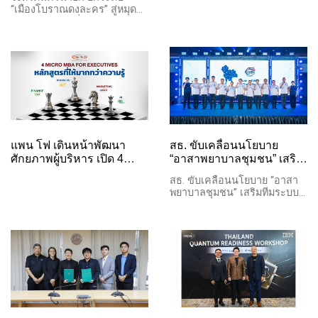
วัฒนธรรม ชู Soft Power
กรกฎาคม 69 เนรมิตถนน
“เมืองโบราณดงละคร” สู่หมุด
สร้างเศรษฐกิจฐานรากและ
ประวัติศาสตร์ “จอมสุรางค์
หมายการท่องเที่ยวเชิง
รายได้สู่ชุมชน
ยาตร์” สู่ปอดสีเขียวใจกลาง
วัฒนธรรม ชู Soft Power
เมือง
สร้างเศรษฐกิจฐานรากและราย
ได้สู่ชุมชน
แพน โฟ เดินหน้าพัฒนา
สธ. ขับเคลื่อนนโยบาย
ศักยภาพผู้บริหาร เปิด 4
“อาสาพยาบาลชุมชน” เสริม
หลักสูตร MICRO MBA ครบ
ทีมระบบสุขภาพปฐมภูมิดูแล
สธ. ขับเคลื่อนนโยบาย “อาสา
ทั้งธุรกิจ การเงิน การตลาด
สุขภาพประชาชนถึงครัว
พยาบาลชุมชน” เสริมทีมระบบ
และ AI
เรือน
สุขภาพปฐมภูมิดูแลสุขภาพ
ประชาชนถึงครัวเรือน