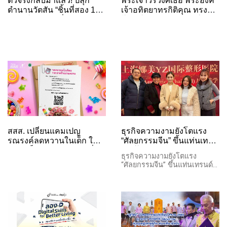
ตัวจริงกลับมาแล้ว! ปลุก
พระเจ้าวรวงศ์เธอ พระองค์
ตำนานวัตสัน “ชิ้นที่สอง 1
เจ้าอทิตยาทรกิติคุณ ทรง
บาท” ให้คึกคักทั่วเมือง
โปรดให้ผู้แทนพระองค์ เปิด
พร้อมยกทัพพนักงานออกส
งานรณรงค์วันงดดื่มสุรา
เต็ปกลางสวนลุมฯ
แห่งชาติ ประจำปี พ.ศ. 2569
สสส. เปลี่ยนแคมเปญ
ธุรกิจความงามยังโตแรง
รณรงค์ลดหวานในเด็ก ให้
“ศัลยกรรมจีน” ขึ้นแท่นเท
กลายเป็น Creative PR ที่คน
รนด์ใหม่ คนไทยแห่ตามลุค
ธุรกิจความงามยังโตแรง
เปิดอ่าน ผ่าน "จดหมายแจ้ง
พส.จีน จากอิทธิพลซีรีส์และ
“ศัลยกรรมจีน” ขึ้นแท่นเทรนด์
เตือนจากวายร้ายสายหวาน"
โซเชียล
ใหม่ คนไทยแห่ตามลุค พส.จีน
ส่งตรงถึงผู้ปกครอง
จากอิทธิพลซีรีส์และโซเชียล