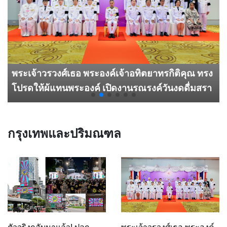
สสส. เปลี่ยนแคมเปญรณรงค์ลดหวานในเด็ก ให้กลาย
เป็น Creative PR ที่คนเปิดอ่าน ผ่าน "จดหมายแจ้ง
เตือนจากวายร้ายสายหวาน" ส่งตรงถึงผู้ปกครอง
กรุงเทพและปริมณฑล