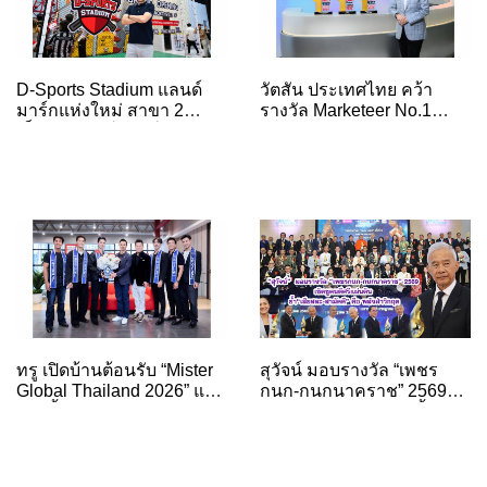
D-Sports Stadium แลนด์
วัตสัน ประเทศไทย คว้า
มาร์กแห่งใหม่ สาขา 2
รางวัล Marketeer No.1
เซ็นทรัล นอร์ทวิลล์ ชวน
Brand Thailand 2026 ต่อ
หล่งลี เล่นกีฬาในแบบที่สนุก
เนื่องปีที่ 3 ตอกย้ำแบรนด์
กว่าที่เคย พร้อมโปรฯ ฉลอง
ร้านเพื่อสุขภาพและความ
ถึง 30 กันยายนนี้
งามอันดับหนึ่ง
ทรู เปิดบ้านต้อนรับ “Mister
สุวัจน์ มอบรางวัล “เพชร
Global Thailand 2026” และ
กนก-กนกนาคราช” 2569
รองทั้ง 4 เจาะลึกพลัง AI
เชิดชูคนดีศรีแผ่นดิน ย้ำ“เสีย
เบื้องหลังโครงข่ายอัจฉริยะ
สละ-สามัคคี” คือ พลังฝ่า
พร้อมสัมผัส Happy
วิกฤต
Workplace