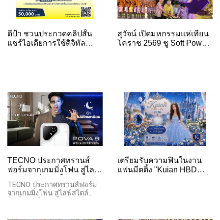
ดีป้า ชวนประกวดคลิปสั้น
สุวัจน์ เปิดมหกรรมแห่เทียน
แชร์ไอเดียการใช้ดิจิทัล
โคราช 2569 ชู Soft Power
อย่างสร้างสรรค์และ
วัฒนธรรม ต่อยอดสู่
ปลอดภัย ไปกับกิจกรรม
เศรษฐกิจ-ท่องเที่ยวยั่งยืน
ลอง-D Digital Skills for
Better Living
TECNO ประกาศทรานส์
เตรียมรับความฟินในงาน
ฟอร์มจากเกมมิ่งโฟน สู่ไลฟ์
แฟนมีตติ้ง "Kuian HBD
สไตล์แฟชั่นไอเท็ม เสิร์ฟ
Party 2026" ของครีเอเตอร์
TECNO ประกาศทรานส์ฟอร์ม
ใหญ่ปักหมุดแลนมาร์คใหม่
สาวจีนสุดคิ้วท์ "ขุยอัน"
จากเกมมิ่งโฟน สู่ไลฟ์สไตล์
กลางสถานี MRT
พร้อมเสิร์ฟความรักและรอย
แฟชั่นไอเท็ม เสิร์ฟใหญ่ปักหมุด
ยิ้ม 1 สิงหาคมนี้
แลนมาร์คใหม่กลางสถานี MRT
วาง POVA 8 Series จุดเริ่มต้น