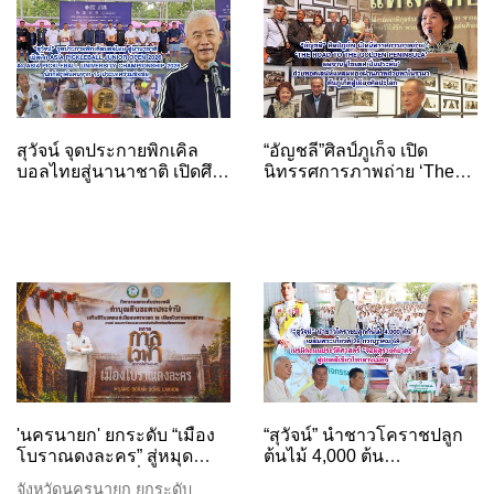
ครั้งสำคัญ
สุวัจน์ จุดประกายพิกเคิล
“อัญชลี”ศิลป์ภูเก็จ เปิด
บอลไทยสู่นานาชาติ เปิดศึก
นิทรรศการภาพถ่าย ‘The
Asia Pickleball Junior
Road to the Golden
Open 2026 และ Asia
Peninsula’ ผลงาน ‘ไชยยศ
Pickleball University
ปิ่นประดับ’ ถ่ายทอดเสน่ห์
Championship 2026 นักกีฬ
แหลมทองผ่านภาพถ่ายพา
โนรามา
'นครนายก' ยกระดับ “เมือง
“สุวัจน์” นำชาวโคราชปลูก
โบราณดงละคร” สู่หมุด
ต้นไม้ 4,000 ต้น
หมายการท่องเที่ยวเชิง
เฉลิมพระเกียรติ 28
จังหวัดนครนายก ยกระดับ