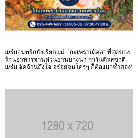
แซ่บจนพริกยังเรียกแม่! “กะเพราเด้ออ” ที่สุดของ
ร้านอาหารจานด่วนย่านบางนา การันตีรสชาติ
แซ่บ จัดจ้านถึงใจ อร่อยจนใครๆ ก็ต้องมาซ้ำสอง!