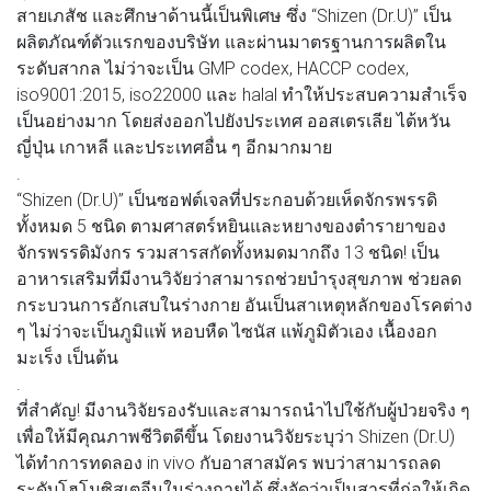
สายเภสัช และศึกษาด้านนี้เป็นพิเศษ ซึ่ง “Shizen (Dr.U)” เป็น
ผลิตภัณฑ์ตัวแรกของบริษัท และผ่านมาตรฐานการผลิตใน
ระดับสากล ไม่ว่าจะเป็น GMP codex, HACCP codex,
iso9001:2015, iso22000 และ halal ทำให้ประสบความสำเร็จ
เป็นอย่างมาก โดยส่งออกไปยังประเทศ ออสเตรเลีย ไต้หวัน
ญี่ปุ่น เกาหลี และประเทศอื่น ๆ อีกมากมาย
.
“Shizen (Dr.U)” เป็นซอฟต์เจลที่ประกอบด้วยเห็ดจักรพรรดิ
ทั้งหมด 5 ชนิด ตามศาสตร์หยินและหยางของตำรายาของ
จักรพรรดิมังกร รวมสารสกัดทั้งหมดมากถึง 13 ชนิด! เป็น
อาหารเสริมที่มีงานวิจัยว่าสามารถช่วยบำรุงสุขภาพ ช่วยลด
กระบวนการอักเสบในร่างกาย อันเป็นสาเหตุหลักของโรคต่าง
ๆ ไม่ว่าจะเป็นภูมิแพ้ หอบหืด ไซนัส แพ้ภูมิตัวเอง เนื้องอก
มะเร็ง เป็นต้น
.
ที่สำคัญ! มีงานวิจัยรองรับและสามารถนำไปใช้กับผู้ป่วยจริง ๆ
เพื่อให้มีคุณภาพชีวิตดีขึ้น โดยงานวิจัยระบุว่า Shizen (Dr.U)
ได้ทำการทดลอง in vivo กับอาสาสมัคร พบว่าสามารถลด
ระดับโฮโมซิสเตอีนในร่างกายได้ ซึ่งจัดว่าเป็นสารที่ก่อให้เกิด