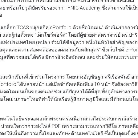
ไปใช้ในการเรียนการสอนผ่านกิจกรรม ชมรม หรือรายวิชาเพิ่มเติม
ือ .ไทย พร้อมใบวุฒิบัตรรับรองจาก THNIC Academy ซึ่งสามารถใช้เป็
ง
ลดล็อก TCAS ปลุกสกิล ePortfolio ด้วยชื่อโดเมน” ดำเนินรายการ
น และผู้ก่อตั้งเพจ “เด็กโชว์พอร์ต” โดยมีผู้ช่วยศาสตราจารย์ ดร.ปา
ีแห่งประเทศไทย (ทปอ.) ร่วมให้ข้อมูลว่า หนึ่งในหัวใจสำคัญของ
ข้อมูลและความสอดคล้องของผลงานกับหลักสูตร” ซึ่งเว็บไซต์ e-Port
ข้อมูลที่ตรวจสอบได้จริง มีการอ้างอิงชัดเจน และช่วยให้คณะกรรมก
นักเรียนที่เข้าร่วมโครงการ โดยนางอัญชิษฐา ศรีเรืองพันธ์ อา
rtfolio ได้หลายหน้า แต่เมื่อจำกัดเหลือเพียง 10 หน้า จึงต้องหาวิ
มจดโดเมนเป็นของตนเองช่วยแก้ปัญหาได้ดีที่สุด ทั้งดูเป็นทางการ
่อโดเมนภาษาไทยที่ทำให้นักเรียนรู้สึกภาคภูมิใจและมีตัวตนบนโ
ยเทคโนโลยีพระจอมเกล้าพระนครเหนือ กล่าวถึงประสบการณ์สร้าง
วาและน่าสนใจกว่าการส่งไฟล์ PDF เพราะสามารถแทรกวิดีโอ ภาพเคลื
แสดงให้เห็นถึงความตั้งใจและทักษะด้านเทคโนโลยี ซึ่งเป็นจุดแข็งขอ