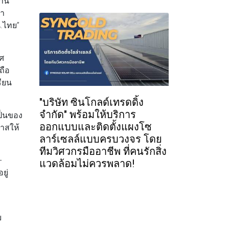
งาน
นา
น.ไทย”
ทศ
ถือ
รียน
"บริษัท ซินโกลด์เทรดดิ้ง
จำกัด" พร้อมให้บริการ
เป็นของ
ออกแบบและติดตั้งแผงโซ
กาสให้
ลาร์เซลล์แบบครบวงจร โดย
ทีมวิศวกรมืออาชีพ ที่คนรักสิ่ง
-
แวดล้อมไม่ควรพลาด!
ยู่
บ