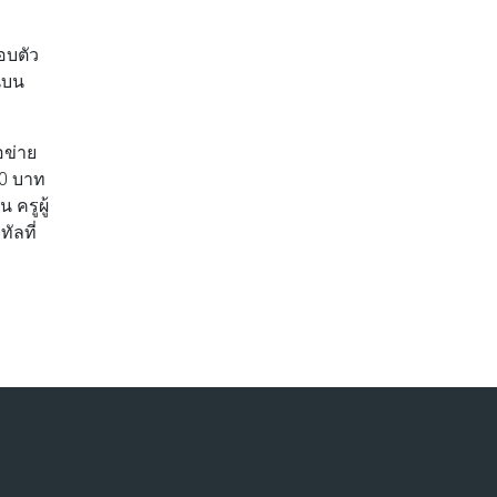
อบตัว
นบน
อข่าย
00 บาท
ครูผู้
ทัลที่