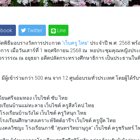
ebook
Twitter
Line
 จัดพิธีมอบรางวัลการประกวด
“เว็บครู.ไทย”
ประจำปี พ.ศ. 2568 พร้
งการ เมื่อวันเสาร์ที่ 1 พฤศจิกายน 2568 ณ หอประชุมคุณหญิงประ
มา วรวรรณ ณ อยุธยา อดีตปลัดกระทรวงศึกษาธิการ เป็นประธานในพิ
ผู้เข้าร่วมกว่า 500 คน จาก 12 ศูนย์อบรมทั่วประเทศ โดยผู้ได้รับ
ียนศรีจอมทอง เว็บไซต์ ซับ.ไทย
งเรียนบ้านแม่ทะลาย เว็บไซต์ ครูสีสโคป.ไทย
งเรียนบ้านวังไผ่ เว็บไซต์ ครูวิสนุก.ไทย
งเรียนศึกษาสงเคราะห์จิตต์อารีฯ เว็บไซต์ ครูบุ๊ค.ไทย
งคลวิชญะ โรงเรียนภาชี “สุนทรวิทยานุกูล” เว็บไซต์ ครูชรินทร์.ไ