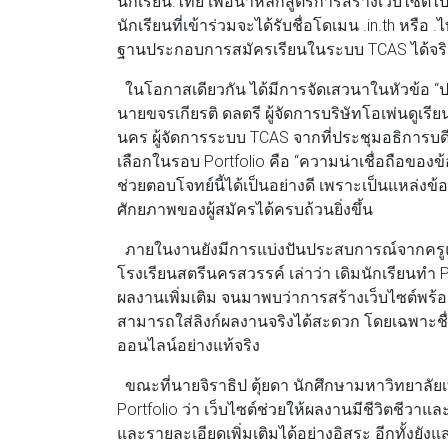
นักเรียน.ไทย เพื่อนำหลักสูตรการสร้างเว็บไซต์
นักเรียนที่เข้าร่วมจะได้รับชื่อโดเมน .in.th หร
ฐานประกอบการสมัครเรียนในระบบ TCAS ได้จริ
ในโอกาสเดียวกัน ได้มีการจัดเสวนาในหัวข้อ “ป
นายขจรเกียรติ ดลตรี ผู้จัดการบริษัทโอเพ่นดูเรีย
นคร ผู้จัดการระบบ TCAS จากที่ประชุมอธิการบด
เลือกในรอบ Portfolio คือ “ความน่าเชื่อถือของ
ช่วยตอบโจทย์นี้ได้เป็นอย่างดี เพราะเป็นแหล่ง
ศักยภาพของผู้สมัครได้ครบถ้วนยิ่งขึ้น
ภายในงานยังมีการแบ่งปันประสบการณ์จากครูและ
โรงเรียนสตรีนครสวรรค์ เล่าว่า เดิมนักเรียนทำ Po
ผลงานเพิ่มเติม จนมาพบว่าการสร้างเว็บไซต์พร้อ
สามารถใส่ลิงก์ผลงานจริงได้สะดวก โดยเฉพาะชื
ออนไลน์อย่างแท้จริง
ขณะที่นายจิราธิป ตุ้ยดา นักศึกษามหาวิทยาลั
Portfolio ว่า เว็บไซต์ช่วยให้ผลงานมีชีวิตชี
และรายละเอียดเพิ่มเติมได้อย่างอิสระ อีกทั้งยัง