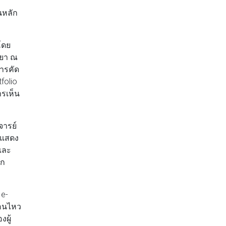
นหลัก
โดย
ริยา ณ
การคัด
folio
ารเห็น
จารย์
ธีแสดง
และ
ลก
 e-
่อนไหว
งผู้