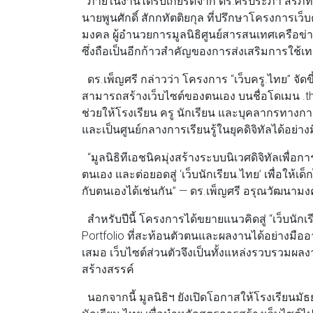
ภายในงานได้รับเกียรติจาก ดร.ศรประภา สิริภัทรว
นายพูนศักดิ์ สักกทัตติยกุล ที่ปรึกษาโครงการเ
มงคล ผู้อำนวยการมูลนิธิศูนย์สารสนเทศเครือข่า
ซึ่งถือเป็นอีกก้าวสำคัญของการส่งเสริมการใช้เ
ดร.เพ็ญศรี กล่าวว่า โครงการ “เว็บครู.ไทย” จัดขึ้
สามารถสร้างเว็บไซต์ของตนเอง บนชื่อโดเมน .th
ช่วยให้โรงเรียน ครู นักเรียน และบุคลากรทางการศึ
และเป็นศูนย์กลางการเรียนรู้ในยุคดิจิทัลได้อย่า
“มูลนิธิทีเอชนิคมุ่งสร้างระบบนิเวศดิจิทัลเพื่อกา
ตนเอง และต่อยอดสู่ ‘เว็บนักเรียน.ไทย’ เพื่อใ
กับตนเองได้เช่นกัน” — ดร.เพ็ญศรี อรุณวัฒนาม
สำหรับปีนี้ โครงการได้ขยายแนวคิดสู่ “เว็บนักเร
Portfolio ที่สะท้อนตัวตนและผลงานได้อย่างมืออา
เสมอ เว็บไซต์ส่วนตัวจึงเป็นทั้งแหล่งรวบรวมผ
สร้างสรรค์
นอกจากนี้ มูลนิธิฯ ยังเปิดโอกาสให้โรงเรียนมั